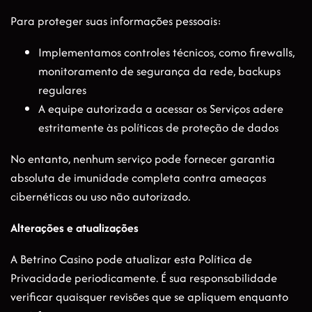
Para proteger suas informações pessoais:
Implementamos controles técnicos, como firewalls,
monitoramento de segurança da rede, backups
regulares
A equipe autorizada a acessar os Serviços adere
estritamente às políticas de proteção de dados
No entanto, nenhum serviço pode fornecer garantia
absoluta de imunidade completa contra ameaças
cibernéticas ou uso não autorizado.
Alterações e atualizações
A Betrino Casino pode atualizar esta Política de
Privacidade periodicamente. É sua responsabilidade
verificar quaisquer revisões que se apliquem enquanto