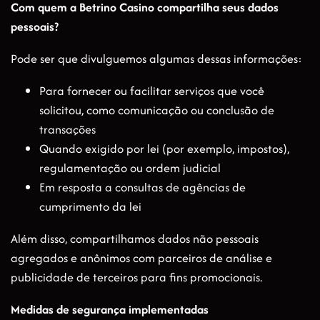
Com quem a Betrino Casino compartilha seus dados
pessoais?
Pode ser que divulguemos algumas dessas informações:
Para fornecer ou facilitar serviços que você
solicitou, como comunicação ou conclusão de
transações
Quando exigido por lei (por exemplo, impostos),
regulamentação ou ordem judicial
Em resposta a consultas de agências de
cumprimento da lei
Além disso, compartilhamos dados não pessoais
agregados e anônimos com parceiros de análise e
publicidade de terceiros para fins promocionais.
Medidas de segurança implementadas