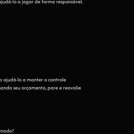
judá-lo a jogar de forma responsável.
a ajudá-lo a manter o controle
sando seu orçamento, pare e reavalie
minado?