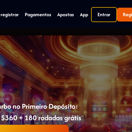
registrar
Pagamentos
Apostas
App
Entrar
Regi
urbo no Primeiro Depósito:
$360 + 180 rodadas grátis