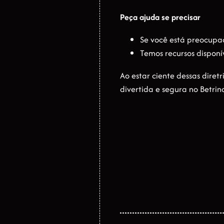
Peça ajuda se precisar
Se você está preocupad
Temos recursos disponí
Ao estar ciente dessas dire
divertida e segura no Betrin