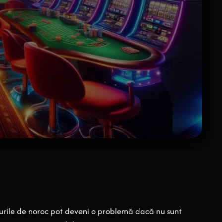
ocurile de noroc pot deveni o problemă dacă nu sunt