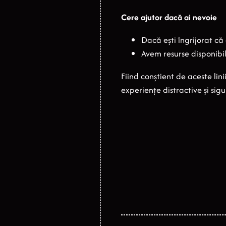
Cere ajutor dacă ai nevoie
Dacă ești îngrijorat că 
Avem resurse disponibil
Fiind conștient de aceste lin
experiențe distractive și sigu