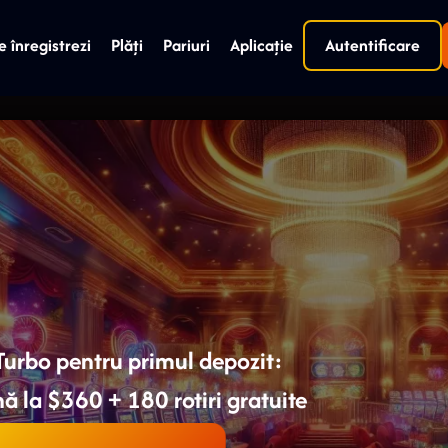
 înregistrezi
Plăți
Pariuri
Aplicație
Autentificare
Turbo pentru primul depozit:
 la $360 + 180 rotiri gratuite