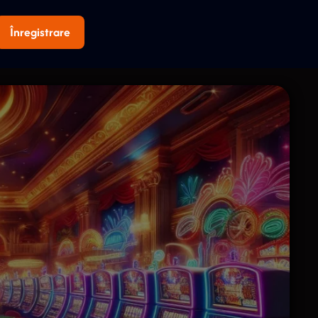
Înregistrare