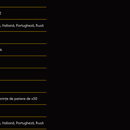
Z
 Italiană, Portugheză, Rusă
UA
rințe de pariere de x50
 Italiană, Portugheză, Rusă