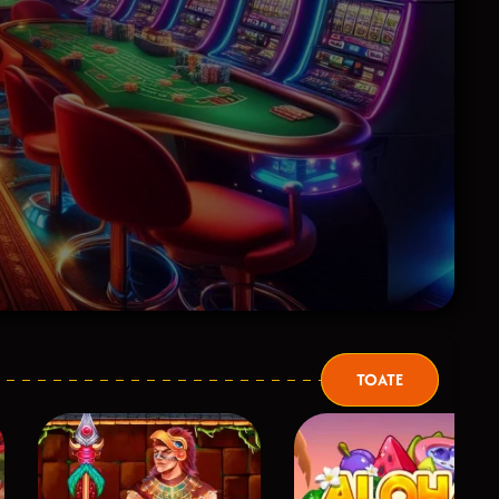
TOATE