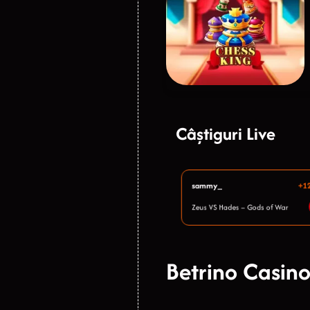
Câștiguri Live
sammy_
+1
Zeus VS Hades – Gods of War
Betrino Casino