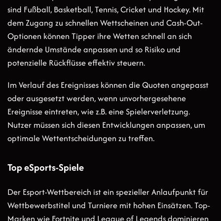
sind Fußball, Basketball, Tennis, Cricket und Hockey. Mit
dem Zugang zu schnellen Wettscheinen und Cash-Out-
Optionen können Tipper ihre Wetten schnell an sich
ändernde Umstände anpassen und so Risiko und
potenzielle Rückflüsse effektiv steuern.
Im Verlauf des Ereignisses können die Quoten angepasst
oder ausgesetzt werden, wenn unvorhergesehene
Ereignisse eintreten, wie z.B. eine Spielerverletzung.
Nutzer müssen sich diesen Entwicklungen anpassen, um
optimale Wettentscheidungen zu treffen.
Top eSports-Spiele
Der Esport-Wettbereich ist ein spezieller Anlaufpunkt für
Wettbewerbstitel und Turniere mit hohen Einsätzen. Top-
Marken wie Fortnite und League of Legends dominieren