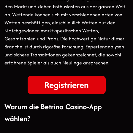
den Markt und ziehen Enthusiasten aus der ganzen Welt
an. Wettende können sich mit verschiedenen Arten von
Wetten beschäftigen, einschließlich Wetten auf den
Matchgewinner, markt-spezifischen Wetten,
Gesamtzahlen und Props. Die hochwertige Natur dieser
Branche ist durch rigoröse Forschung, Expertenanalysen
und sichere Transaktionen gekennzeichnet, die sowohl
erfahrene Spieler als auch Neulinge ansprechen.
Registrieren
Warum die Betrino Casino-App
wählen?