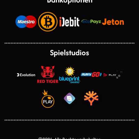
Spielstudios