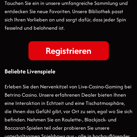
Tauchen Sie ein in unsere umfangreiche Sammlung und
entdecken Sie neue Favoriten. Unsere Bibliothek passt
sich Ihren Vorlieben an und sorgt dafür, dass jeder Spin
fesselnd und belohnend ist.
Registrieren
Beliebte Livenspiele
Erleben Sie den Nervenkitzel von Live-Casino-Gaming bei
Betrino Casino. Unsere erfahrenen Dealer bieten Ihnen
eine Interaktion in Echtzeit und eine Tischatmosphäre,
die Ihnen das Gefühl gibt, vor Ort zu sein, egal wo Sie sich
befinden. Nehmen Sie an Roulette-, Blackjack- und
Baccarat-Spielen teil oder probieren Sie unsere
unterhaltsamen Spielshows aus - alle in hochauflösender