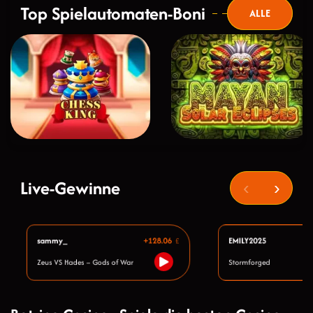
Top Spielautomaten-Boni
ALLE
Live-Gewinne
‹
›
sammy_
+128.06
EMILY2025
£
Zeus VS Hades – Gods of War
Stormforged