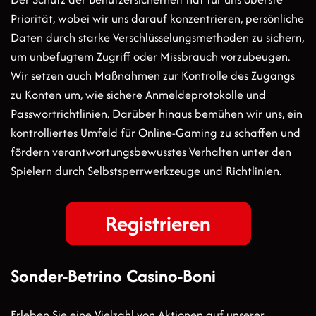
Priorität, wobei wir uns darauf konzentrieren, persönliche
Daten durch starke Verschlüsselungsmethoden zu sichern,
um unbefugtem Zugriff oder Missbrauch vorzubeugen.
Wir setzen auch Maßnahmen zur Kontrolle des Zugangs
zu Konten um, wie sichere Anmeldeprotokolle und
Passwortrichtlinien. Darüber hinaus bemühen wir uns, ein
kontrolliertes Umfeld für Online-Gaming zu schaffen und
fördern verantwortungsbewusstes Verhalten unter den
Spielern durch Selbstsperrwerkzeuge und Richtlinien.
Registrieren
Sonder-Betrino Casino-Boni
Erleben Sie eine Vielzahl von Aktionen auf unserer