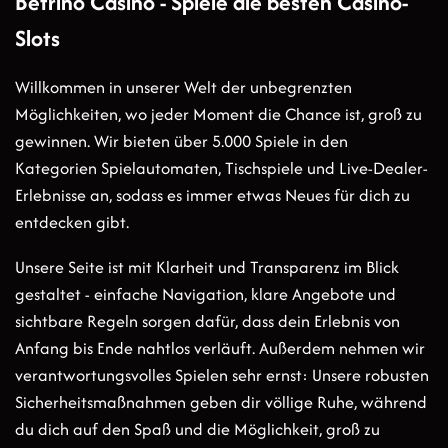
Betrino Casino - Spiele die besten Casino-
Slots
Willkommen in unserer Welt der unbegrenzten
Möglichkeiten, wo jeder Moment die Chance ist, groß zu
gewinnen. Wir bieten über 5.000 Spiele in den
Kategorien Spielautomaten, Tischspiele und Live-Dealer-
Erlebnisse an, sodass es immer etwas Neues für dich zu
entdecken gibt.
Unsere Seite ist mit Klarheit und Transparenz im Blick
gestaltet - einfache Navigation, klare Angebote und
sichtbare Regeln sorgen dafür, dass dein Erlebnis von
Anfang bis Ende nahtlos verläuft. Außerdem nehmen wir
verantwortungsvolles Spielen sehr ernst: Unsere robusten
Sicherheitsmaßnahmen geben dir völlige Ruhe, während
du dich auf den Spaß und die Möglichkeit, groß zu