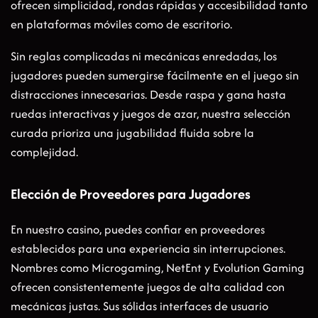
ofrecen simplicidad, rondas rápidas y accesibilidad tanto
en plataformas móviles como de escritorio.
Sin reglas complicadas ni mecánicas enredadas, los
jugadores pueden sumergirse fácilmente en el juego sin
distracciones innecesarias. Desde raspa y gana hasta
ruedas interactivas y juegos de azar, nuestra selección
curada prioriza una jugabilidad fluida sobre la
complejidad.
Elección de Proveedores para Jugadores
En nuestro casino, puedes confiar en proveedores
establecidos para una experiencia sin interrupciones.
Nombres como Microgaming, NetEnt y Evolution Gaming
ofrecen consistentemente juegos de alta calidad con
mecánicas justas. Sus sólidas interfaces de usuario