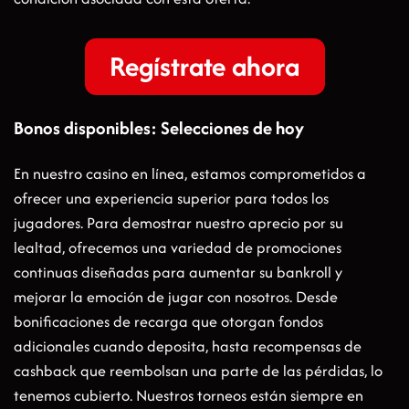
Regístrate ahora
Bonos disponibles: Selecciones de hoy
En nuestro casino en línea, estamos comprometidos a
ofrecer una experiencia superior para todos los
jugadores. Para demostrar nuestro aprecio por su
lealtad, ofrecemos una variedad de promociones
continuas diseñadas para aumentar su bankroll y
mejorar la emoción de jugar con nosotros. Desde
bonificaciones de recarga que otorgan fondos
adicionales cuando deposita, hasta recompensas de
cashback que reembolsan una parte de las pérdidas, lo
tenemos cubierto. Nuestros torneos están siempre en