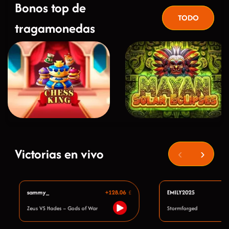
Bonos top de
TODO
tragamonedas
Victorias en vivo
‹
›
sammy_
+128.06
EMILY2025
£
Zeus VS Hades – Gods of War
Stormforged