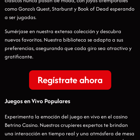
clásicos nunca pasan de moda, con joyas atemporales
como Gonzo's Quest, Starburst y Book of Dead esperando
a ser jugadas.
Sumérjase en nuestra extensa colección y descubra
nuevos favoritos. Nuestra biblioteca se adapta a sus
preferencias, asegurando que cada giro sea atractivo y
gratificante.
Regístrate ahora
Juegos en Vivo Populares
Experimenta la emoción del juego en vivo en el casino
Betrino Casino. Nuestros crupieres expertos te brindan
una interacción en tiempo real y una atmósfera de mesa