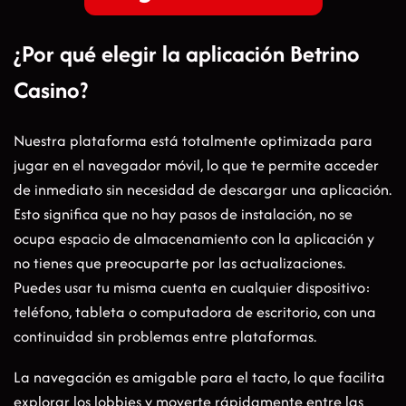
¿Por qué elegir la aplicación Betrino
Casino?
Nuestra plataforma está totalmente optimizada para
jugar en el navegador móvil, lo que te permite acceder
de inmediato sin necesidad de descargar una aplicación.
Esto significa que no hay pasos de instalación, no se
ocupa espacio de almacenamiento con la aplicación y
no tienes que preocuparte por las actualizaciones.
Puedes usar tu misma cuenta en cualquier dispositivo:
teléfono, tableta o computadora de escritorio, con una
continuidad sin problemas entre plataformas.
La navegación es amigable para el tacto, lo que facilita
explorar los lobbies y moverte rápidamente entre las