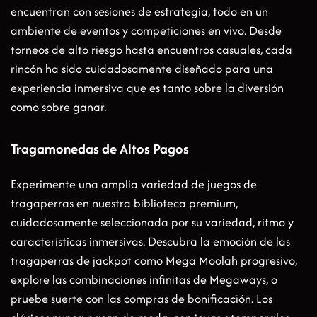
encuentran con sesiones de estrategia, todo en un
ambiente de eventos y competiciones en vivo. Desde
torneos de alto riesgo hasta encuentros casuales, cada
rincón ha sido cuidadosamente diseñado para una
experiencia inmersiva que es tanto sobre la diversión
como sobre ganar.
Tragamonedas de Altos Pagos
Experimente una amplia variedad de juegos de
tragaperras en nuestra biblioteca premium,
cuidadosamente seleccionada por su variedad, ritmo y
características inmersivas. Descubra la emoción de las
tragaperras de jackpot como Mega Moolah progresivo,
explore las combinaciones infinitas de Megaways, o
pruebe suerte con las compras de bonificación. Los