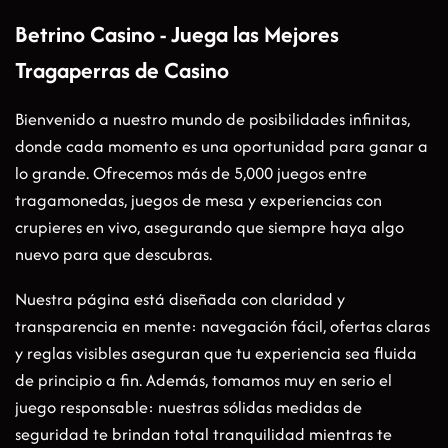
Betrino Casino - Juega las Mejores
Tragaperras de Casino
Bienvenido a nuestro mundo de posibilidades infinitas,
donde cada momento es una oportunidad para ganar a
lo grande. Ofrecemos más de 5,000 juegos entre
tragamonedas, juegos de mesa y experiencias con
crupieres en vivo, asegurando que siempre haya algo
nuevo para que descubras.
Nuestra página está diseñada con claridad y
transparencia en mente: navegación fácil, ofertas claras
y reglas visibles aseguran que tu experiencia sea fluida
de principio a fin. Además, tomamos muy en serio el
juego responsable: nuestras sólidas medidas de
seguridad te brindan total tranquilidad mientras te