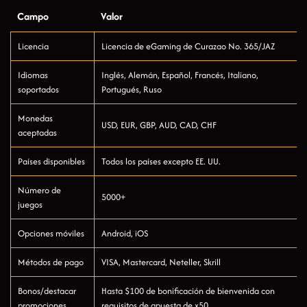
Campo
Valor
Licencia
Licencia de eGaming de Curazao No. 365/JAZ
Idiomas
Inglés, Alemán, Español, Francés, Italiano,
soportados
Portugués, Ruso
Monedas
USD, EUR, GBP, AUD, CAD, CHF
aceptadas
Países disponibles
Todos los países excepto EE. UU.
Número de
5000+
juegos
Opciones móviles
Android, iOS
Métodos de pago
VISA, Mastercard, Neteller, Skrill
Bonos/destacar
Hasta $100 de bonificación de bienvenida con
promociones
requisitos de apuesta de x50