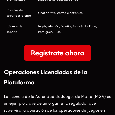
Canales de
Chat en vivo, correo electrónico
soporte al cliente
Idiomas de
Inglés, Alemán, Español, Francés, Italiano,
soporte
Portugués, Ruso
Regístrate ahora
Operaciones Licenciadas de la
Plataforma
La licencia de la Autoridad de Juegos de Malta (MGA) es
un ejemplo clave de un organismo regulador que
supervisa la operación de los operadores de juegos en