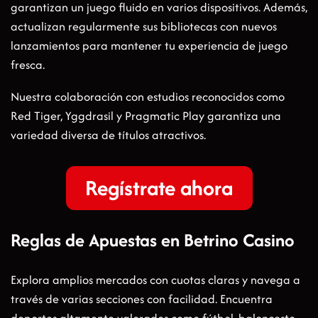
garantizan un juego fluido en varios dispositivos. Además,
actualizan regularmente sus bibliotecas con nuevos
lanzamientos para mantener tu experiencia de juego
fresca.
Nuestra colaboración con estudios reconocidos como
Red Tiger, Yggdrasil y Pragmatic Play garantiza una
variedad diversa de títulos atractivos.
Regístrate ahora
Reglas de Apuestas en Betrino Casino
Explora amplios mercados con cuotas claras y navega a
través de varias secciones con facilidad. Encuentra
deportes altamente valorados como fútbol, baloncesto,