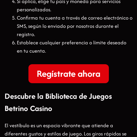
Si aplica, elige tu país y moneda para servicios
personalizados.
Confirma tu cuenta a través de correo electrónico o
SMS, según lo enviado por nosotros durante el
registro.
Establece cualquier preferencia o límite deseado
en tu cuenta.
Regístrate ahora
Descubre la Biblioteca de Juegos
Betrino Casino
El vestíbulo es un espacio vibrante que atiende a
diferentes gustos y estilos de juego. Los giros rápidos se