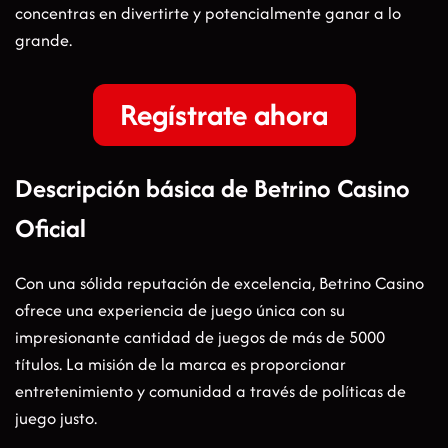
concentras en divertirte y potencialmente ganar a lo
grande.
Regístrate ahora
Descripción básica de Betrino Casino
Oficial
Con una sólida reputación de excelencia, Betrino Casino
ofrece una experiencia de juego única con su
impresionante cantidad de juegos de más de 5000
títulos. La misión de la marca es proporcionar
entretenimiento y comunidad a través de políticas de
juego justo.