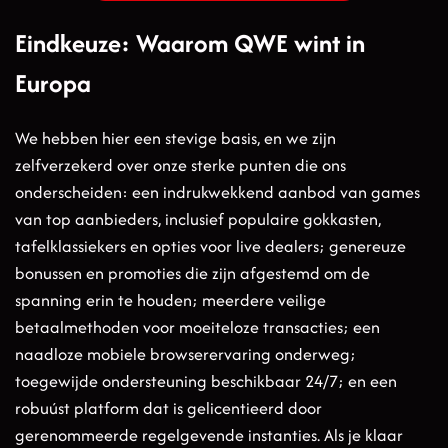
Eindkeuze: Waarom QWE wint in
Europa
We hebben hier een stevige basis, en we zijn
zelfverzekerd over onze sterke punten die ons
onderscheiden: een indrukwekkend aanbod van games
van top aanbieders, inclusief populaire gokkasten,
tafelklassiekers en opties voor live dealers; genereuze
bonussen en promoties die zijn afgestemd om de
spanning erin te houden; meerdere veilige
betaalmethoden voor moeiteloze transacties; een
naadloze mobiele browserervaring onderweg;
toegewijde ondersteuning beschikbaar 24/7; en een
robuúst platform dat is gelicentieerd door
gerenommeerde regelgevende instanties. Als je klaar