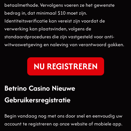
betaalmethode. Vervolgens voeren ze het gewenste
bedrag in, dat minimaal $10 moet zijn.
Identiteitsverificatie kan vereist zijn voordat de
verwerking kan plaatsvinden, volgens de
standaardprocedures die zijn vastgesteld voor anti-
witwaswetgeving en naleving van verantwoord gokken.
NU REGISTREREN
Betrino Casino Nieuwe
Gebruikersregistratie
Begin vandaag nog met ons door snel en eenvoudig uw
account te registreren op onze website of mobiele app.