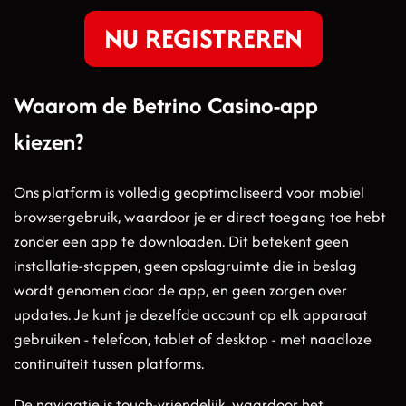
NU REGISTREREN
Waarom de Betrino Casino-app
kiezen?
Ons platform is volledig geoptimaliseerd voor mobiel
browsergebruik, waardoor je er direct toegang toe hebt
zonder een app te downloaden. Dit betekent geen
installatie-stappen, geen opslagruimte die in beslag
wordt genomen door de app, en geen zorgen over
updates. Je kunt je dezelfde account op elk apparaat
gebruiken - telefoon, tablet of desktop - met naadloze
continuïteit tussen platforms.
De navigatie is touch-vriendelijk, waardoor het