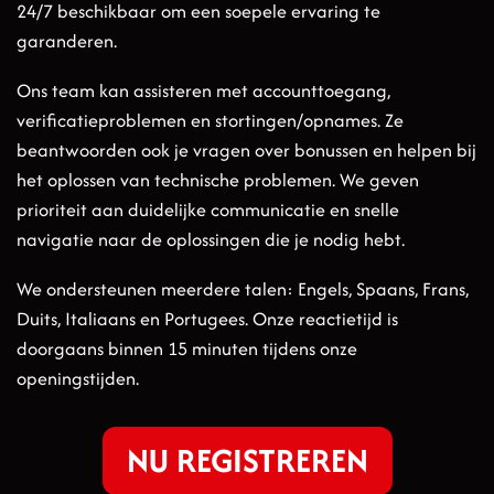
24/7 beschikbaar om een soepele ervaring te
garanderen.
Ons team kan assisteren met accounttoegang,
verificatieproblemen en stortingen/opnames. Ze
beantwoorden ook je vragen over bonussen en helpen bij
het oplossen van technische problemen. We geven
prioriteit aan duidelijke communicatie en snelle
navigatie naar de oplossingen die je nodig hebt.
We ondersteunen meerdere talen: Engels, Spaans, Frans,
Duits, Italiaans en Portugees. Onze reactietijd is
doorgaans binnen 15 minuten tijdens onze
openingstijden.
NU REGISTREREN