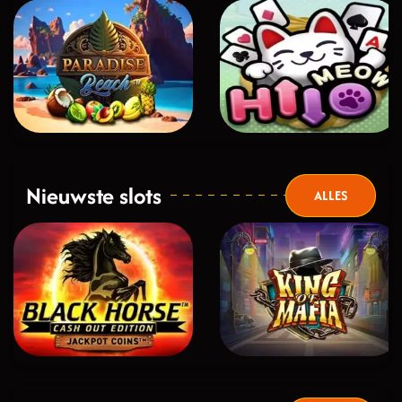
Nieuwste slots
ALLES