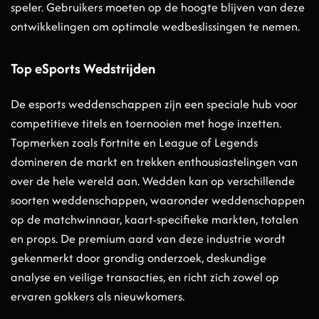
speler. Gebruikers moeten op de hoogte blijven van deze
ontwikkelingen om optimale wedbeslissingen te nemen.
Top eSports Wedstrijden
De esports weddenschappen zijn een speciale hub voor
competitieve titels en toernooien met hoge inzetten.
Topmerken zoals Fortnite en League of Legends
domineren de markt en trekken enthousiastelingen van
over de hele wereld aan. Wedden kan op verschillende
soorten weddenschappen, waaronder weddenschappen
op de matchwinnaar, kaart-specifieke markten, totalen
en props. De premium aard van deze industrie wordt
gekenmerkt door grondig onderzoek, deskundige
analyse en veilige transacties, en richt zich zowel op
ervaren gokkers als nieuwkomers.