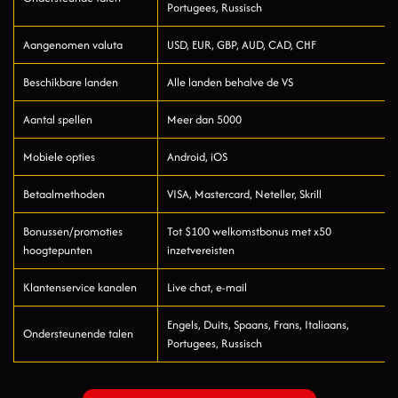
Portugees, Russisch
Aangenomen valuta
USD, EUR, GBP, AUD, CAD, CHF
Beschikbare landen
Alle landen behalve de VS
Aantal spellen
Meer dan 5000
Mobiele opties
Android, iOS
Betaalmethoden
VISA, Mastercard, Neteller, Skrill
Bonussen/promoties
Tot $100 welkomstbonus met x50
hoogtepunten
inzetvereisten
Klantenservice kanalen
Live chat, e-mail
Engels, Duits, Spaans, Frans, Italiaans,
Ondersteunende talen
Portugees, Russisch