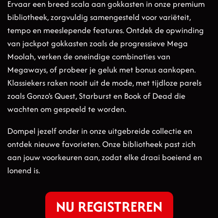
Ervaar een breed scala aan gokkasten in onze premium
bibliotheek, zorgvuldig samengesteld voor variëteit,
tempo en meeslepende features. Ontdek de opwinding
van jackpot gokkasten zoals de progressieve Mega
Moolah, verken de oneindige combinaties van
Megaways, of probeer je geluk met bonus aankopen.
Klassiekers raken nooit uit de mode, met tijdloze parels
zoals Gonzo's Quest, Starburst en Book of Dead die
wachten om gespeeld te worden.
Dompel jezelf onder in onze uitgebreide collectie en
ontdek nieuwe favorieten. Onze bibliotheek past zich
aan jouw voorkeuren aan, zodat elke draai boeiend en
lonend is.
NU REGISTREREN