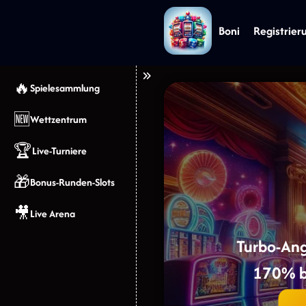
Boni
Registrier
🔥
Spielesammlung
🆕
Wettzentrum
🏆
Live-Turniere
🎁
Bonus-Runden-Slots
🎥
Live Arena
Turbo-Ang
170% bi