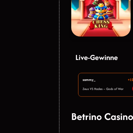
Live-Gewinne
sammy_
+1
Zeus VS Hades – Gods of War
Betrino Casino