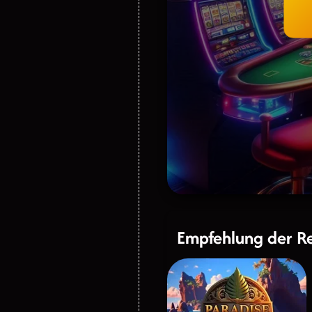
Empfehlung der R