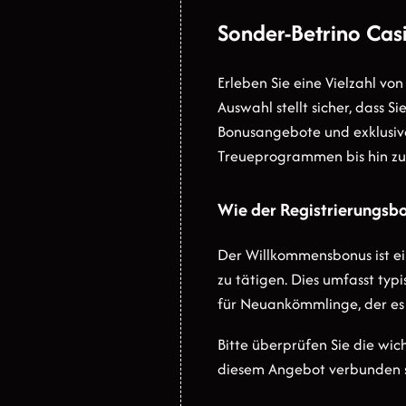
Sonder-Betrino Cas
Erleben Sie eine Vielzahl vo
Auswahl stellt sicher, dass 
Bonusangebote und exklusive
Treueprogrammen bis hin zu Tu
Wie der Registrierungsbo
Der Willkommensbonus ist ei
zu tätigen. Dies umfasst typ
für Neuankömmlinge, der es 
Bitte überprüfen Sie die wic
diesem Angebot verbunden s