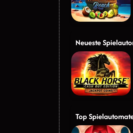
Neueste Spielaut
Top Spielautomat