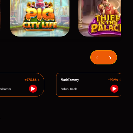
‹
›
+275.86
FlashTommy
+99.94
£
£
erbuster
Fishin’ Reels
s