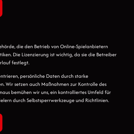
behörde, die den Betrieb von Online-Spielanbietern
ken. Die Lizenzierung ist wichtig, da sie die Betreiber
auf festlegt.
entrieren, persönliche Daten durch starke
en. Wir setzen auch Maßnahmen zur Kontrolle des
aus bemühen wir uns, ein kontrolliertes Umfeld für
lern durch Selbstsperrwerkzeuge und Richtlinien.