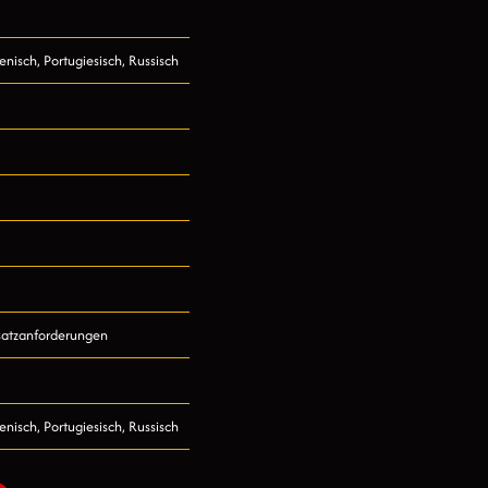
ienisch, Portugiesisch, Russisch
satzanforderungen
ienisch, Portugiesisch, Russisch