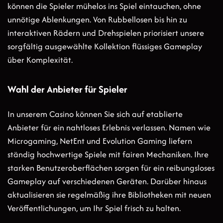
können die Spieler mühelos ins Spiel eintauchen, ohne
unnötige Ablenkungen. Von Rubbellosen bis hin zu
interaktiven Rädern und Drehspielen priorisiert unsere
sorgfältig ausgewählte Kollektion flüssiges Gameplay
über Komplexität.
Wahl der Anbieter für Spieler
In unserem Casino können Sie sich auf etablierte
Anbieter für ein nahtloses Erlebnis verlassen. Namen wie
Microgaming, NetEnt und Evolution Gaming liefern
ständig hochwertige Spiele mit fairen Mechaniken. Ihre
starken Benutzeroberflächen sorgen für ein reibungsloses
Gameplay auf verschiedenen Geräten. Darüber hinaus
aktualisieren sie regelmäßig ihre Bibliotheken mit neuen
Veröffentlichungen, um Ihr Spiel frisch zu halten.