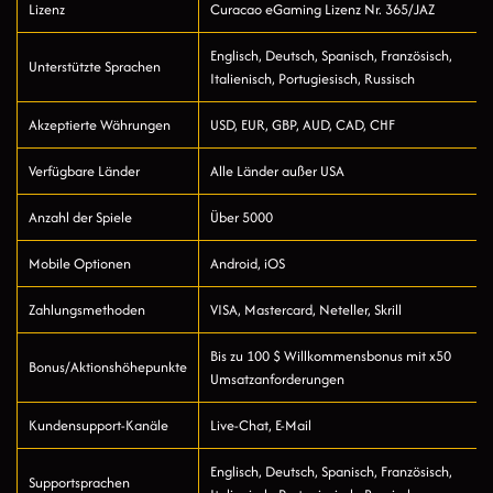
Lizenz
Curacao eGaming Lizenz Nr. 365/JAZ
Englisch, Deutsch, Spanisch, Französisch,
Unterstützte Sprachen
Italienisch, Portugiesisch, Russisch
Akzeptierte Währungen
USD, EUR, GBP, AUD, CAD, CHF
Verfügbare Länder
Alle Länder außer USA
Anzahl der Spiele
Über 5000
Mobile Optionen
Android, iOS
Zahlungsmethoden
VISA, Mastercard, Neteller, Skrill
Bis zu 100 $ Willkommensbonus mit x50
Bonus/Aktionshöhepunkte
Umsatzanforderungen
Kundensupport-Kanäle
Live-Chat, E-Mail
Englisch, Deutsch, Spanisch, Französisch,
Supportsprachen