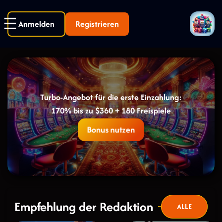
Anmelden
Registrieren
Turbo-Angebot für die erste Einzahlung:
170% bis zu $360 + 180 Freispiele
Bonus nutzen
Empfehlung der Redaktion
ALLE