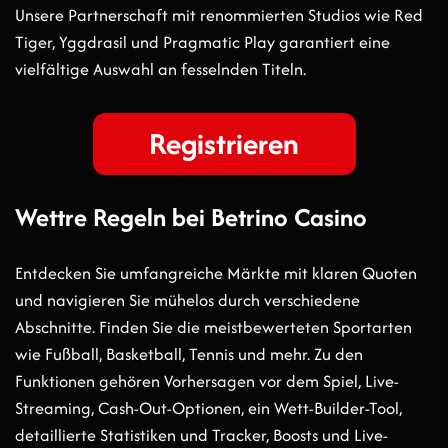
Unsere Partnerschaft mit renommierten Studios wie Red
Tiger, Yggdrasil und Pragmatic Play garantiert eine
vielfältige Auswahl an fesselnden Titeln.
Registrieren
Wettre Regeln bei Betrino Casino
Entdecken Sie umfangreiche Märkte mit klaren Quoten
und navigieren Sie mühelos durch verschiedene
Abschnitte. Finden Sie die meistbewerteten Sportarten
wie Fußball, Basketball, Tennis und mehr. Zu den
Funktionen gehören Vorhersagen vor dem Spiel, Live-
Streaming, Cash-Out-Optionen, ein Wett-Builder-Tool,
detaillierte Statistiken und Tracker, Boosts und Live-