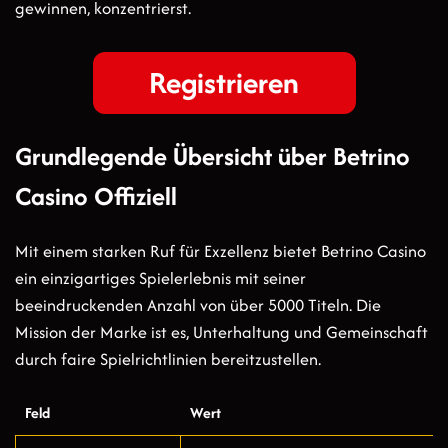
gewinnen, konzentrierst.
Registrieren
Grundlegende Übersicht über Betrino
Casino Offiziell
Mit einem starken Ruf für Exzellenz bietet Betrino Casino
ein einzigartiges Spielerlebnis mit seiner
beeindruckenden Anzahl von über 5000 Titeln. Die
Mission der Marke ist es, Unterhaltung und Gemeinschaft
durch faire Spielrichtlinien bereitzustellen.
Feld
Wert