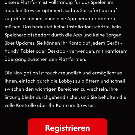
Unsere Plattform ist vollständig für das Spielen im
mobilen Browser optimiert, sodass Sie sofort darauf
zugreifen können, ohne eine App herunterladen zu
müssen. Das bedeutet keine Installationsschritte, kein
Speicherplatzbedarf durch die App und keine Sorgen
über Updates. Sie können Ihr Konto auf jedem Gerät -
Handy, Tablet oder Desktop - verwenden, mit nahtlosem
Übergang zwischen den Plattformen.
Die Navigation ist touch-freundlich und ermöglicht es
Ihnen, einfach durch die Lobbys zu blättern und schnell
zwischen den wichtigen Bereichen zu wechseln. Ihre
Sitzung bleibt durchgehend sicher, und Sie behalten die
volle Kontrolle über Ihr Konto im Browser.
Registrieren