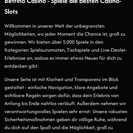
Betrino Casino - Spiele die besten Casino-
Slots
Willkommen in unserer Welt der unbegrenzten
Möglichkeiten, wo jeder Moment die Chance ist, groß zu
gewinnen. Wir bieten über 5.000 Spiele in den
Kategorien Spielautomaten, Tischspiele und Live-Dealer-
Erlebnisse an, sodass es immer etwas Neues für dich zu
entdecken gibt.
Unsere Seite ist mit Klarheit und Transparenz im Blick
gestaltet - einfache Navigation, klare Angebote und
sichtbare Regeln sorgen dafür, dass dein Erlebnis von
Anfang bis Ende nahtlos verläuft. Außerdem nehmen wir
verantwortungsvolles Spielen sehr ernst: Unsere robusten
Sicherheitsmaßnahmen geben dir völlige Ruhe, während
du dich auf den Spaß und die Möglichkeit, groß zu