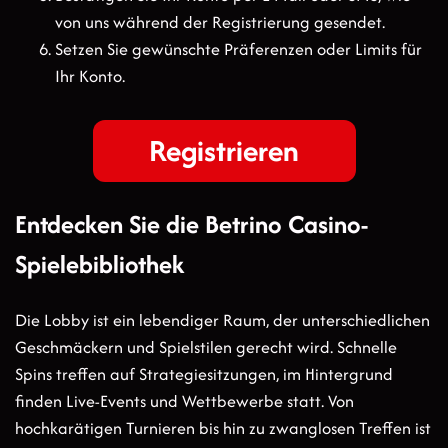
von uns während der Registrierung gesendet.
Setzen Sie gewünschte Präferenzen oder Limits für
Ihr Konto.
Registrieren
Entdecken Sie die Betrino Casino-
Spielebibliothek
Die Lobby ist ein lebendiger Raum, der unterschiedlichen
Geschmäckern und Spielstilen gerecht wird. Schnelle
Spins treffen auf Strategiesitzungen, im Hintergrund
finden Live-Events und Wettbewerbe statt. Von
hochkarätigen Turnieren bis hin zu zwanglosen Treffen ist