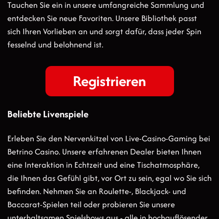
Tauchen Sie ein in unsere umfangreiche Sammlung und
entdecken Sie neue Favoriten. Unsere Bibliothek passt
sich Ihren Vorlieben an und sorgt dafür, dass jeder Spin
fesselnd und belohnend ist.
Registrieren
Beliebte Livenspiele
Erleben Sie den Nervenkitzel von Live-Casino-Gaming bei
Betrino Casino. Unsere erfahrenen Dealer bieten Ihnen
eine Interaktion in Echtzeit und eine Tischatmosphäre,
die Ihnen das Gefühl gibt, vor Ort zu sein, egal wo Sie sich
befinden. Nehmen Sie an Roulette-, Blackjack- und
Baccarat-Spielen teil oder probieren Sie unsere
unterhaltsamen Spielshows aus - alle in hochauflösender