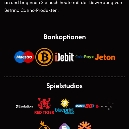
an und beginnen Sie noch heute mit der Bewerbung von
Betrino Casino-Produkten.
Bankoptionen
Spielstudios