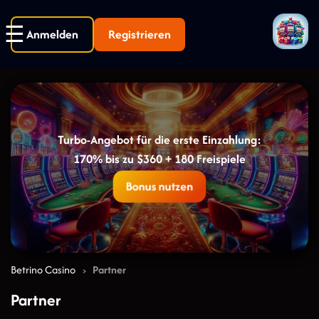
Anmelden
Registrieren
Turbo-Angebot für die erste Einzahlung:
170% bis zu $360 + 180 Freispiele
Bonus nutzen
›
Betrino Casino
Partner
Partner