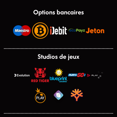
Options bancaires
Studios de jeux