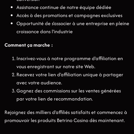
Assistance continue de notre équipe dédiée
Accès à des promotions et campagnes exclusives
Opportunité de s'associer à une entreprise en pleine
croissance dans l'industrie
Comment ça marche :
Inscrivez-vous à notre programme d'affiliation en
vous enregistrant sur notre site Web.
Recevez votre lien d'affiliation unique à partager
avec votre audience.
Gagnez des commissions sur les ventes générées
par votre lien de recommandation.
Rejoignez des milliers d'affiliés satisfaits et commencez à
promouvoir les produits Betrino Casino dès maintenant.