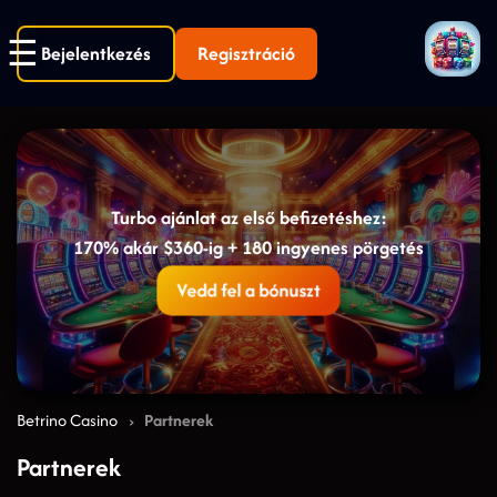
Bejelentkezés
Regisztráció
Turbo ajánlat az első befizetéshez:
170% akár $360-ig + 180 ingyenes pörgetés
Vedd fel a bónuszt
›
Betrino Casino
Partnerek
Partnerek