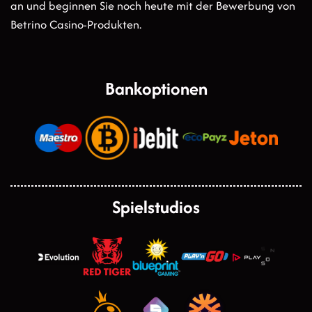
an und beginnen Sie noch heute mit der Bewerbung von
Betrino Casino-Produkten.
Bankoptionen
Spielstudios