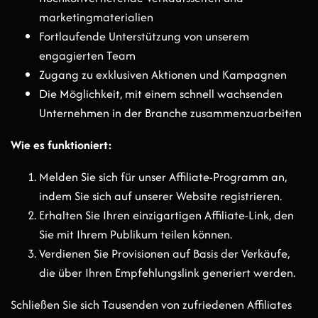
marketingmaterialien
Fortlaufende Unterstützung von unserem
engagierten Team
Zugang zu exklusiven Aktionen und Kampagnen
Die Möglichkeit, mit einem schnell wachsenden
Unternehmen in der Branche zusammenzuarbeiten
Wie es funktioniert:
Melden Sie sich für unser Affiliate-Programm an,
indem Sie sich auf unserer Website registrieren.
Erhalten Sie Ihren einzigartigen Affiliate-Link, den
Sie mit Ihrem Publikum teilen können.
Verdienen Sie Provisionen auf Basis der Verkäufe,
die über Ihren Empfehlungslink generiert werden.
Schließen Sie sich Tausenden von zufriedenen Affiliates