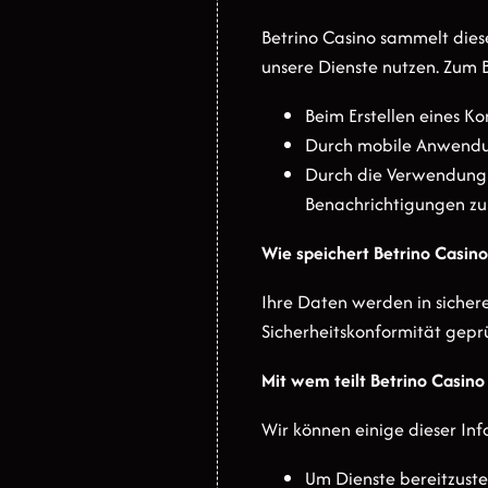
Betrino Casino sammelt diese
unsere Dienste nutzen. Zum B
Beim Erstellen eines K
Durch mobile Anwendung
Durch die Verwendung v
Benachrichtigungen z
Wie speichert Betrino Casin
Ihre Daten werden in sicher
Sicherheitskonformität geprü
Mit wem teilt Betrino Casino
Wir können einige dieser In
Um Dienste bereitzuste