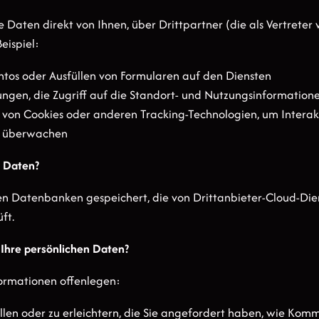
 Daten direkt von Ihnen, über Drittpartner (die als Vertreter
eispiel:
ontos oder Ausfüllen von Formularen auf den Diensten
en, die Zugriff auf die Standort- und Nutzungsinformatione
on Cookies oder anderen Tracking-Technologien, um Interakti
u überwachen
o Daten?
en Datenbanken gespeichert, die von Drittanbieter-Cloud-Di
ft.
 Ihre persönlichen Daten?
formationen offenlegen:
llen oder zu erleichtern, die Sie angefordert haben, wie Kom