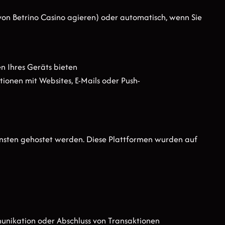
 von Betrino Casino agieren) oder automatisch, wenn Sie
n Ihres Geräts bieten
onen mit Websites, E-Mails oder Push-
ensten gehostet werden. Diese Plattformen wurden auf
munikation oder Abschluss von Transaktionen