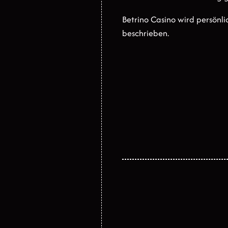
Betrino Casino wird persönl
beschrieben.