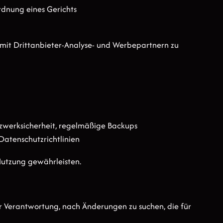
ordnung eines Gerichts
mit Drittanbieter-Analyse- und Werbepartnern zu
tzwerksicherheit, regelmäßige Backups
 Datenschutzrichtlinien
Nutzung gewährleisten.
rer Verantwortung, nach Änderungen zu suchen, die für