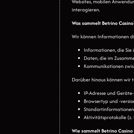
Websites, mobilen Anwendung
interagieren.
Was sammelt Betrino Casino
Wir können Informationen di
Informationen, die Sie
Daten, die im Zusamme
Kommunikationen zwis
Darüber hinaus können wir t
IP-Adresse und Geräte-
Browsertyp und -versio
Standortinformationen
Aktivitätsprotokolle (z
Wie sammelt Betrino Casino