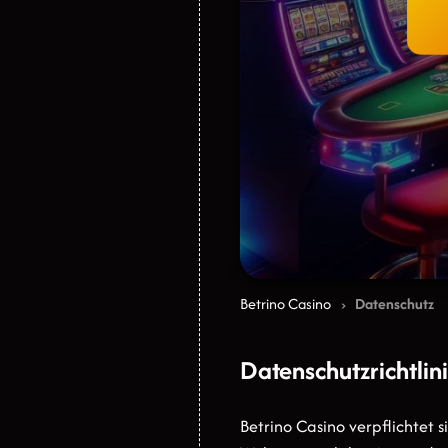
›
Betrino Casino
Datenschutz
Datenschutzrichtlin
Betrino Casino verpflichtet 