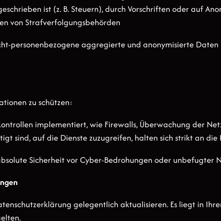
eschrieben ist (z. B. Steuern), durch Vorschriften oder auf An
gen von Strafverfolgungsbehörden
icht-personenbezogene aggregierte und anonymisierte Daten 
ationen zu schützen:
ontrollen implementiert, wie Firewalls, Überwachung der Ne
igt sind, auf die Dienste zuzugreifen, halten sich strikt an die
 absolute Sicherheit vor Cyber-Bedrohungen oder unbefugter 
ungen
tenschutzerklärung gelegentlich aktualisieren. Es liegt in Ih
elten.