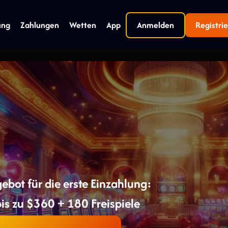
ung
Zahlungen
Wetten
App
Anmelden
Registri
ebot für die erste Einzahlung:
s zu $360 + 180 Freispiele