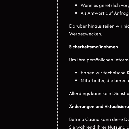
Wenn es gesetzlich vorg
Als Antwort auf Anfra
Darüber hinaus teilen wir n
Werbezwecken.
Sicherheitsmaßnahmen
Um Ihre persönlichen Inform
Haben wir technische K
Mitarbeiter, die berecht
Allerdings kann kein Dienst
Änderungen und Aktualisier
Betrino Casino kann diese Da
Sie während Ihrer Nutzung g