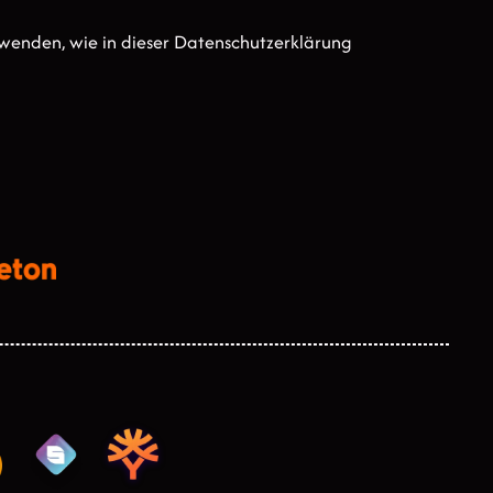
rwenden, wie in dieser Datenschutzerklärung