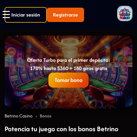
Iniciar sesión
Registrarse
Oferta Turbo para el primer depósito:
170% hasta $360 + 180 giros gratis
Tomar bono
›
Betrino Casino
Bonos
Potencia tu juego con los bonos Betrino