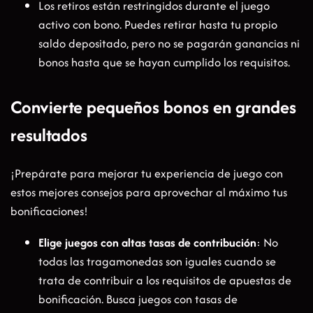
Los retiros están restringidos durante el juego
activo con bono. Puedes retirar hasta tu propio
saldo depositado, pero no se pagarán ganancias ni
bonos hasta que se hayan cumplido los requisitos.
Convierte pequeños bonos en grandes
resultados
¡Prepárate para mejorar tu experiencia de juego con
estos mejores consejos para aprovechar al máximo tus
bonificaciones!
Elige juegos con altas tasas de contribución
: No
todas las tragamonedas son iguales cuando se
trata de contribuir a los requisitos de apuestas de
bonificación. Busca juegos con tasas de