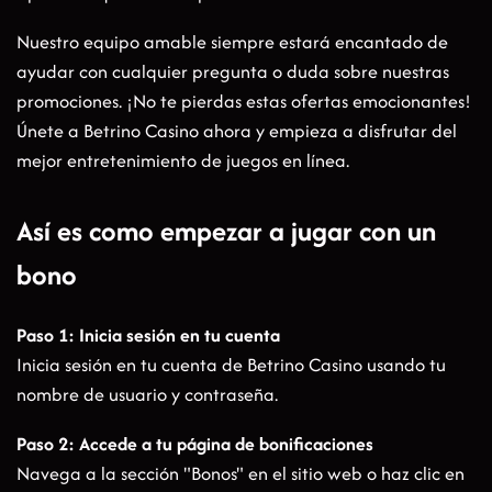
Nuestro equipo amable siempre estará encantado de
ayudar con cualquier pregunta o duda sobre nuestras
promociones. ¡No te pierdas estas ofertas emocionantes!
Únete a Betrino Casino ahora y empieza a disfrutar del
mejor entretenimiento de juegos en línea.
Así es como empezar a jugar con un
bono
Paso 1: Inicia sesión en tu cuenta
Inicia sesión en tu cuenta de Betrino Casino usando tu
nombre de usuario y contraseña.
Paso 2: Accede a tu página de bonificaciones
Navega a la sección "Bonos" en el sitio web o haz clic en