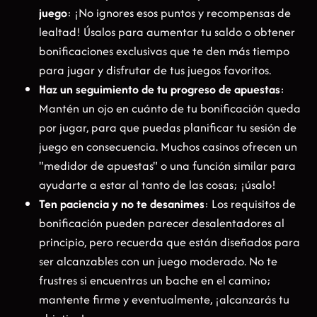
juego
: ¡No ignores esos puntos y recompensas de
lealtad! Úsalos para aumentar tu saldo o obtener
bonificaciones exclusivas que te den más tiempo
para jugar y disfrutar de tus juegos favoritos.
Haz un seguimiento de tu progreso de apuestas
:
Mantén un ojo en cuánto de tu bonificación queda
por jugar, para que puedas planificar tu sesión de
juego en consecuencia. Muchos casinos ofrecen un
"medidor de apuestas" o una función similar para
ayudarte a estar al tanto de las cosas; ¡úsalo!
Ten paciencia y no te desanimes
: Los requisitos de
bonificación pueden parecer desalentadores al
principio, pero recuerda que están diseñados para
ser alcanzables con un juego moderado. No te
frustres si encuentras un bache en el camino;
mantente firme y eventualmente, ¡alcanzarás tu